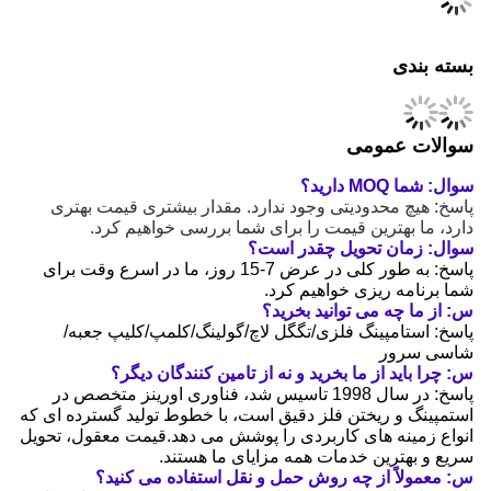
بسته بندی
سوالات عمومی
سوال: شما MOQ دارید؟
پاسخ: هیچ محدودیتی وجود ندارد. مقدار بیشتری قیمت بهتری
دارد، ما بهترین قیمت را برای شما بررسی خواهیم کرد.
سوال: زمان تحویل چقدر است؟
پاسخ: به طور کلی در عرض 7-15 روز، ما در اسرع وقت برای
شما برنامه ریزی خواهیم کرد.
س: از ما چه می توانید بخرید؟
پاسخ: استامپینگ فلزی/تگگل لاچ/گولینگ/کلمپ/کلیپ جعبه/
شاسی سرور
س: چرا باید از ما بخرید و نه از تامین کنندگان دیگر؟
پاسخ: در سال 1998 تاسیس شد، فناوری اورینز متخصص در
استمپینگ و ریختن فلز دقیق است، با خطوط تولید گسترده ای که
انواع زمینه های کاربردی را پوشش می دهد.قیمت معقول، تحویل
سریع و بهترین خدمات همه مزایای ما هستند.
س: معمولاً از چه روش حمل و نقل استفاده می کنید؟