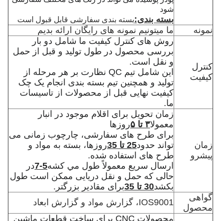
شود
بسته بندی:
بسته بندی سفارشی قابل قبول است
نمونه
ما میتونیم نمونه های رایگان ارائه بدیم
روش های کنترل کیفیت ما شامل دو بار
بررسی محصول در طول تولید و قبل از حمل
و نقل است.
کنترل
این شامل تیم QC نظارت بر هر مرحله از
کیفیت
تولید و همچنین تیم بسته بندی انجام یک چک
کیفیت نهایی قبل از محصولات از تاسیسات
ما.
زمان تحویل برای اقلام موجود در انبار
معمولا
۳ تا ۵
روزها
برای طرح های سفارشی، چارچوب زمانی می
زمان
تواند حدود
25 تا 35
روزها، بسته به مواد و
پیشرو
طرح های استفاده شده.
ارسال سريع معمولاً طول مي کشه
5-7
در
حالی که حمل و نقل دریایی ممکن است طول
بکشد
30 تا 35
برای مقادیر بزرگتر.
گواهی
IOS9001، گزارش مواد و گزارش ابعاد
محصول
محصولات CNC برای ساخت قطعات ماشین