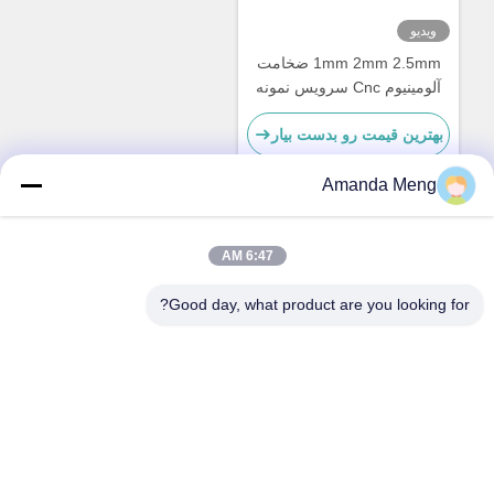
ویدیو
1mm 2mm 2.5mm ضخامت
آلومینیوم Cnc سرویس نمونه
اولیه سریع قطعات ماشین آلات
بهترین قیمت رو بدست بیار
Amanda Meng
تماس سریع
6:47 AM
Good day, what product are you looking for?
آدرس
Rm. 1010, ساختمان D, Taihua Longqi Square, Changping
District, پکن, چین
تلفن
86-010-62574092
ایمیل