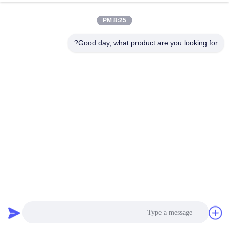
8:25 PM
ویدیو
OEM قالب گیری فلز سفارشی
Good day, what product are you looking for?
جوشیدن لیزر برش خم کردن
ورق آلومینیوم ساخت
بهترین قیمت رو بدست بیار
تماس سریع
آدرس
Rm. 1010, ساختمان D, Taihua Longqi Square, Changping
District, پکن, چین
تلفن
86-010-62574092