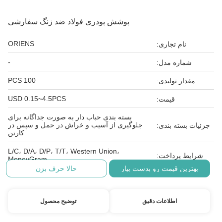
پوشش پودری فولاد ضد زنگ سفارشی
ORIENS
نام تجاری:
-
شماره مدل:
100 PCS
مقدار تولیدی:
USD 0.15~4.5PCS
قیمت:
بسته بندی حباب دار به صورت جداگانه برای
جلوگیری از آسیب و خراش در حمل و سپس در
جزئیات بسته بندی:
کارتن
L/C، D/A، D/P، T/T، Western Union،
شرایط پرداخت:
MoneyGram
بهترین قیمت رو بدست بیار
حالا حرف بزن
اطلاعات دقیق
توضیح محصول