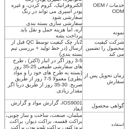
خدمات OEM /
الکتروفراتیک، کروم کردن، و غیره
ODM
پودر اسپری می تواند در رنگ
سفارشی شود
سفارشی سازی بسته بندی
آره، اما هزینه حمل و نقل بايد
نمونه
پرداخت بشه
شرکت کیفیت
2بار چک کیفیت توسط QC قبل از
محصول را تضمین
ارسال (در خط تولید + بررسی تیم
می کند
بسته بندی)
3-5 روز اگر در انبار (اکثر) ، طرح
های سفارشی طبیعی 25-35 روز
(بسته به طرح های خود را و مواد
زمان تحویل پس از
بطری) معمولا 5-7 روز از طریق
سفارش
صریح. 30-35 روز از طریق دریا اگر
مقدار زیادی.
IOS9001، گزارش مواد و گزارش
گواهی محصول
ابعاد
مبلمان، صنعت، ساخت و ساز چوبی،
براکت قفسه، براکت دیوار، براکت
استفاده
پروژکتور، براکت تلویزیون، براکت