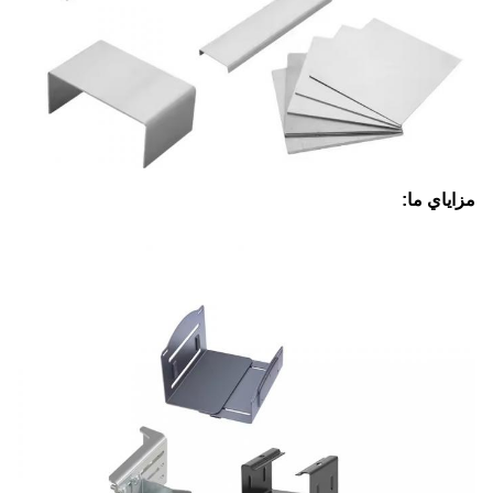
مزاياي ما: