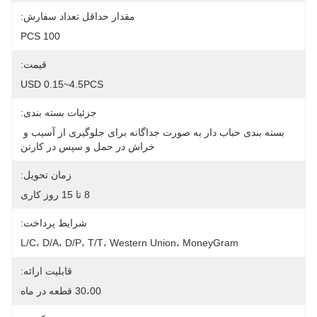
مقدار حداقل تعداد سفارش:
100 PCS
قیمت:
USD 0.15~4.5PCS
جزئیات بسته بندی:
بسته بندی حباب دار به صورت جداگانه برای جلوگیری از آسیب و 
خراش در حمل و سپس در کارتن
زمان تحویل:
8 تا 15 روز کاری
شرایط پرداخت:
L/C، D/A، D/P، T/T، Western Union، MoneyGram
قابلیت ارائه:
30،00 قطعه در ماه