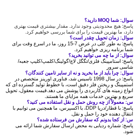
سوال: شما MOQ دارید؟
پاسخ: هیچ محدودیتی وجود ندارد. مقدار بیشتری قیمت بهتری
دارد، ما بهترین قیمت را برای شما بررسی خواهیم کرد.
سوال: زمان تحویل چقدر است؟
پاسخ: به طور کلی در عرض 7-15 روز، ما در اسرع وقت برای
شما برنامه ریزی خواهیم کرد.
سوال: از ما چه می توانید بخرید؟
پاسخ: استامپینگ فلزی/تگگل لاچ/گولینگ/کلمپ/کلیپ جعبه/
شاسی سرور
سوال: چرا باید از ما بخرید و نه از سایر تامین کنندگان؟
پاسخ: در سال 1998 تاسیس شد، فناوری اورینز متخصص در
استمپینگ و ریختن فلز دقیق است، با خطوط تولید گسترده ای که
انواع زمینه های کاربردی را پوشش می دهد.قیمت معقول، تحویل
سریع و بهترین خدمات همه مزایای ما هستند.
س: معمولاً از چه روش حمل و نقل استفاده می کنید؟
پاسخ: با قطار/دریا DDP، با اکسپرس، ما همچنین می توانیم با
انتقال دهنده خود را حمل و نقل.
س: از کجا بدونم که سفارش من فرستاده شده؟
پاسخ: شماره ردیابی به محض ارسال سفارش شما ارائه می
شود.