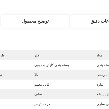
عات دقیق
توضیح محصول
مواد:
فلز
طرا
ته بندی:
بسته بندی کارتن و چوبی
ر
 درستی:
بالا
نو
اندازه:
قابل تنظیم
ش سطح:
صاف
 سازی:
در دسترس