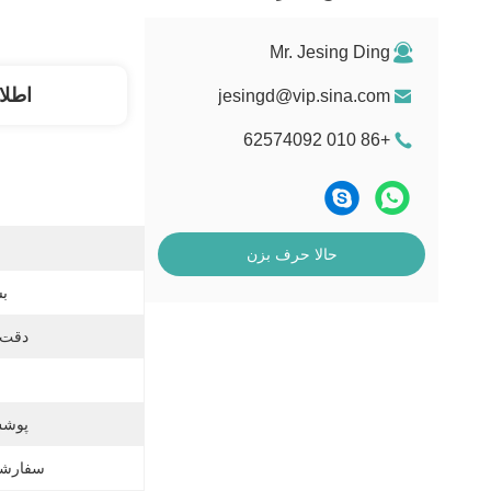
Mr. Jesing Ding
اطلا
jesingd@vip.sina.com
+86 010 62574092
حالا حرف بزن
بس
دقت،
پوش
سفارشی