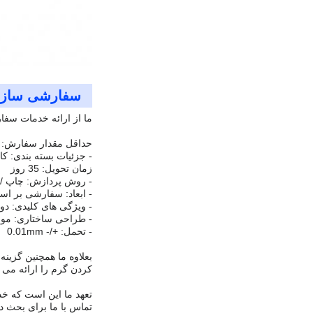
سفارشی سازی
ما از ارائه خدمات سفا
حداقل مقدار سفارش: 500 واحد
- جزئیات بسته بندی: کا
زمان تحویل: 35 روز
- روش پردازش: چاپ 
- ابعاد: سفارشی بر اس
- ویژگی های کلیدی: دوا
- طراحی ساختاری: مونت
- تحمل: +/- 0.01mm
بعلاوه ما همچنین گزین
کردن گرم را ارائه می د
تعهد ما این است که خد
تماس با ما برای بحث در 