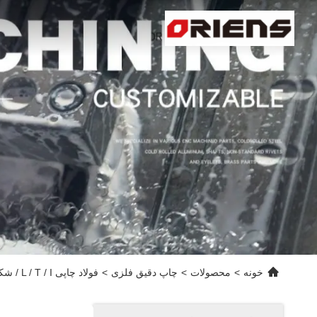
خونه
>
محصولات
>
چاپ دقیق فلزی
>
فولاد چاپی L / T / I / شکل متقاطع اتصال زاویه صفحه گوشه ای براکت گوشه ای صاف براکت برای مبلمان