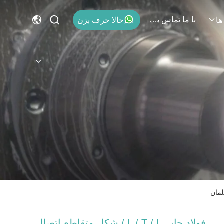
با ما تماس بگیرید
حالا حرف بزن
ها
فولاد چاپی L / T / I / شکل متقاطع اتصال