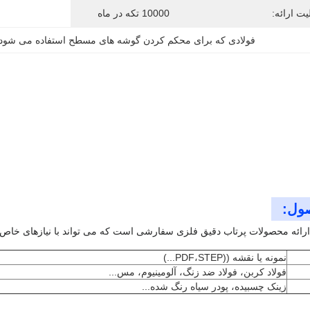
یت ارائه:
10000 تکه در ماه
فولادی که برای محکم کردن گوشه های مسطح استفاده می شود
ول:
ئه محصولات پرتاب دقیق فلزی سفارشی است که می تواند با نیازهای خاص پر
نمونه یا نقشه ((PDF،STEP...)
فولاد کربن، فولاد ضد زنگ، آلومينيوم، مس...
زينک چسبيده، پودر سياه رنگ شده...