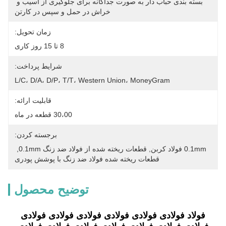
بسته بندی حباب دار به صورت جداگانه برای جلوگیری از آسیب و 
خراش در حمل و سپس در کارتن
زمان تحویل:
8 تا 15 روز کاری
شرایط پرداخت:
L/C، D/A، D/P، T/T، Western Union، MoneyGram
قابلیت ارائه:
30،00 قطعه در ماه
برجسته کردن:
0.1mm فولاد کربن
, 
قطعات ریخته شده از فولاد ضد زنگ 0.1mm
, 
قطعات ریخته شده فولاد ضد زنگ با پوشش پودری
توضیح محصول
فولاد فولادی فولادی فولادی فولادی فولادی فولادی