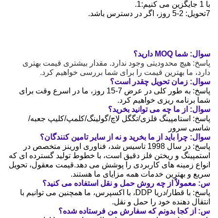
با 1 جایگزین می کنیم:1.
7تحویل: 2-5 روز، اگر در دسترس باشد.
سوال: شما MOQ دارید؟
پاسخ: هیچ محدودیتی وجود ندارد. مقدار بیشتری قیمت بهتری
دارد، ما بهترین قیمت را برای شما بررسی خواهیم کرد.
سوال: زمان تحویل چقدر است؟
پاسخ: به طور کلی در عرض 7-15 روز، ما در اسرع وقت برای
شما برنامه ریزی خواهیم کرد.
سوال: از ما چه می توانید بخرید؟
پاسخ: استامپینگ فلزی/تگگل لاچ/گولینگ/کلمپ/کلیپ جعبه/
شاسی سرور
سوال: چرا باید از ما بخرید و نه از سایر تامین کنندگان؟
پاسخ: در سال 1998 تاسیس شد، فناوری اورینز متخصص در
استمپینگ و ریختن فلز دقیق است، با خطوط تولید گسترده ای که
انواع زمینه های کاربردی را پوشش می دهد.قیمت معقول، تحویل
سریع و بهترین خدمات همه مزایای ما هستند.
س: معمولاً از چه روش حمل و نقل استفاده می کنید؟
پاسخ: با قطار/دریا DDP، با اکسپرس، ما همچنین می توانیم با
انتقال دهنده خود را حمل و نقل.
س: از کجا بدونم که سفارش من فرستاده شده؟