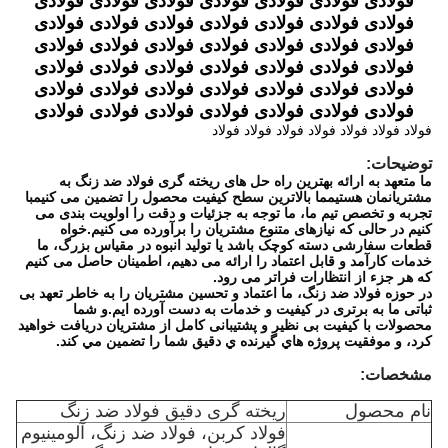
فولادی فولادی فولادی فولادی فولادی فولادی فولادی
فولادی فولادی فولادی فولادی فولادی فولادی فولادی
فولادی فولادی فولادی فولادی فولادی فولادی فولادی
فولادی فولادی فولادی فولادی فولادی فولادی فولادی
فولادی فولادی فولادی فولادی فولادی فولادی فولادی
فولادی فولادی فولادی فولادی فولادی فولادی فولادی
فولاد فولاد فولاد فولاد فولاد فولاد فولاد
توضیحات:
ما متعهد به ارائه بهترین راه حل های ریخته گری فولاد ضد زنگ به
مشتریانمان هستیمما بالاترین سطح کیفیت محصول را تضمین می کنیمبا
تجربه و تخصص تيم ما، ما توجه به جزئیات و دقت را اولویت بندی می
کنیم در حالی که نیازهای متنوع مشتریان را برآورده می کنیم.خواه
قطعات سفارشی دسته کوچک باشد یا تولید انبوه در مقیاس بزرگ، ما
خدمات کارآمد و قابل اعتماد را ارائه می دهیم، اطمینان حاصل می کنیم
که هر جزء از انتظارات فراتر می رود.
در حوزه فولاد ضد زنگ، ما اعتماد و تحسین مشتریان را به خاطر تعهد بی
ثباتی ما به برتری در کیفیت و خدمات به دست آورده ایم.و شما
محصولات با کیفیت بی نظیر و پشتیبانی کامل از مشتریان دریافت خواهید
کرد، و موفقيت پروژه هاي گيرنده ي دقيق شما را تضمین مي کند.
مشخصات:
نام محصول
ریخته گری دقیق فولاد ضد زنگ
فولاد کربن، فولاد ضد زنگ، آلومینیوم