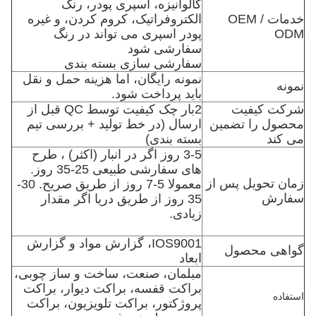
گالوانیزه، اسپری پودر، رنگ
خدمات OEM /
الکتروفراتیک، کروم کردن، و غیره
ODM
پودر اسپری می تواند در رنگ
سفارشی شود
سفارشی سازی بسته بندی
نمونه رایگان، اما هزینه حمل و نقل
نمونه
باید پرداخت شود.
شرکت کیفیت
2بار چک کیفیت توسط QC قبل از
محصول را تضمین
ارسال (در خط تولید + بررسی تیم
می کند
بسته بندی)
3-5 روز اگر در انبار (اکثر) ، طرح
های سفارشی طبیعی 25-35 روز.
زمان تحویل پس از
معمولا 5-7 روز از طریق صریح. 30-
سفارش
35 روز از طریق دریا اگر مقدار
زیادی.
IOS9001، گزارش مواد و گزارش
گواهی محصول
ابعاد
مبلمان، صنعت، ساخت و ساز چوبی،
براکت قفسه، براکت دیوار، براکت
استفاده
پروژکتور، براکت تلویزیون، براکت