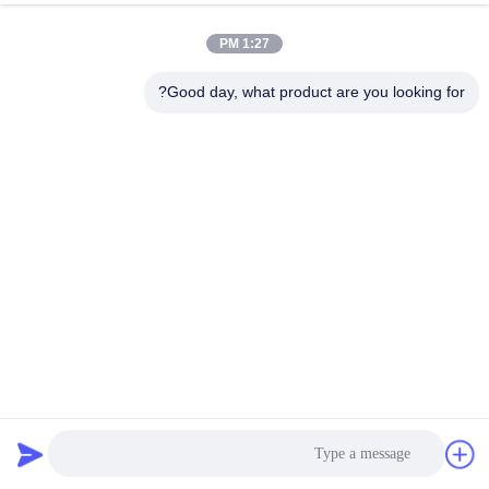
1:27 PM
Good day, what product are you looking for?
محصولات مرتبط
قطعات فولادی فولادی فولادی
لوله های آب فولاد ضد زنگ
فولادی فولادی
لوازم جانبی فولاد ضد زنگ
گالوانیزه
بهترین قیمت رو بدست بیار
بهترین قیمت رو بدست بیار