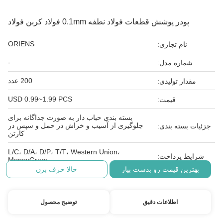
پودر پوشش قطعات فولاد نطفه 0.1mm فولاد کربن فولاد
ORIENS
نام تجاری:
-
شماره مدل:
200 عدد
مقدار تولیدی:
USD 0.99~1.99 PCS
قیمت:
بسته بندی حباب دار به صورت جداگانه برای
جلوگیری از آسیب و خراش در حمل و سپس در
جزئیات بسته بندی:
کارتن
L/C، D/A، D/P، T/T، Western Union،
شرایط پرداخت:
MoneyGram
بهترین قیمت رو بدست بیار
حالا حرف بزن
اطلاعات دقیق
توضیح محصول